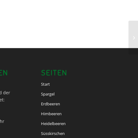
1.
Ni
EN
SEITEN
Start
d der
Spargel
et:
Erdbeeren
Himbeeren
Uhr
Heidelbeeren
Süsskirschen