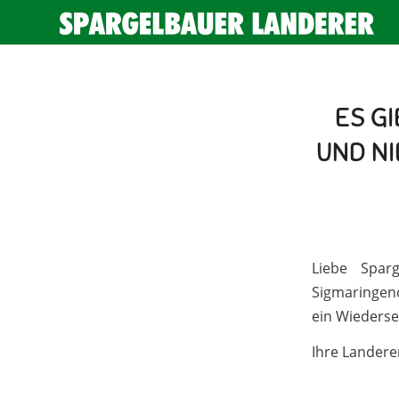
ES G
UND NI
Liebe Spar
Sigmaringend
ein Wieders
Ihre Lander