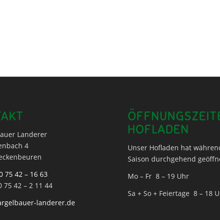
TAKT
ÖFFNUNGSZEIT
HOFLADEN
auer Landerer
enbach 4
Unser Hofladen hat währen
eckenbeuren
Saison durchgehend geöffn
0 75 42 – 16 63
Mo – Fr 8 – 19 Uhr
0 75 42 – 2 11 44
Sa + So + Feiertage 8 – 18 
rgelbauer-landerer.de